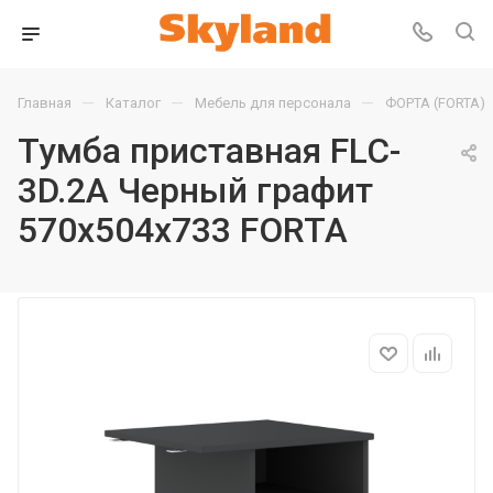
—
—
—
Главная
Каталог
Мебель для персонала
ФОРТА (FORTA)
Тумба приставная FLC-
3D.2A Черный графит
570х504х733 FORTA