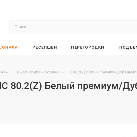
РСОНАЛА
РЕСЕПШЕН
ПЕРЕГОРОДКИ
ПОДЪЕ
—
TA)
Шкаф комбинированный FHC 80.2(Z) Белый премиум/Дуб Гамил
 80.2(Z) Белый премиум/Ду