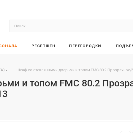
РСОНАЛА
РЕСЕПШЕН
ПЕРЕГОРОДКИ
ПОДЪЕ
—
TA)
Шкаф со стеклянными дверьми и топом FMC 80.2 Прозрачное/
ьми и топом FMC 80.2 Прозр
13