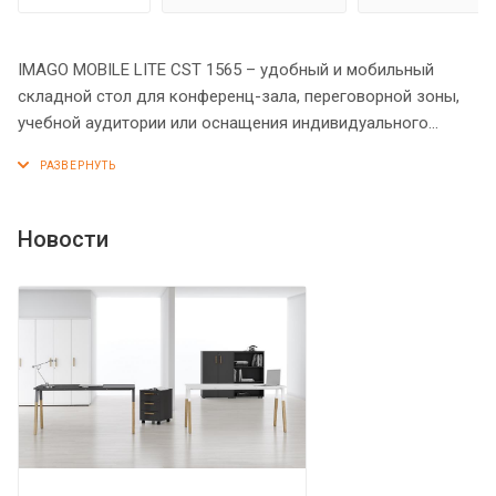
IMAGO MOBILE LITE CST 1565 – удобный и мобильный
складной стол для конференц-зала, переговорной зоны,
учебной аудитории или оснащения индивидуального
рабочего места. Стол оборудован складным мобильным
каркасом на колесиках, который позволяет его
складывать и передвигать без усилий, создавая таким
образом помещения универсального, гибкого назначения.
Новости
Столешница из ЛДСП т.22мм, кромка ПВХ т. 2мм по
периметру, без кабель-каналов. Металлокаркас из двух Т-
образных опор на колесах со стоппером, сечением
80х40мм и толщиной металла 2 мм. Подвижная часть стола
включает в себя две направляющие из трубы 40х25мм с
рычагами для фиксации столешницы с каждой из сторон.
Размеры одного стола в сложенном состоянии:
1350/1550х644,5х1100мм. При составлении нескольких
столов каждый стол добавляет 135 мм к глубине и 80 мм к
длине.