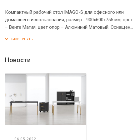
Компактный рабочий стол IMAGO-S для офисного или
домашнего использования, размер - 900х600х755 мм, цвет
– Венге Магия, цвет опор – Алюминий Матовый. Оснащен
устойчивым и долговечным П-образным металлокаркасом
типа «Бенч». Солидная и прочная столешница 22 мм,
надежная защита торцов всех элементов - кромка ПВХ 2
мм, регулировка по высоте для неровных полов.
Новости
06.05.2022