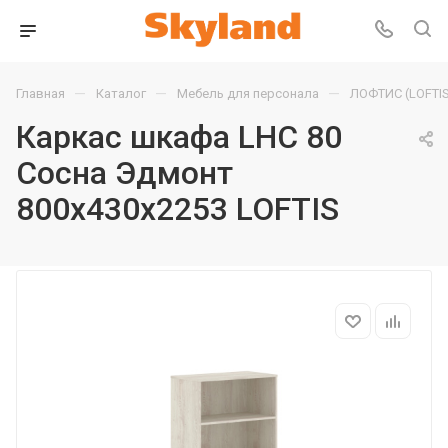
—
—
—
Главная
Каталог
Мебель для персонала
ЛОФТИС (LOFTIS
Каркас шкафа LHC 80
Сосна Эдмонт
800х430х2253 LOFTIS