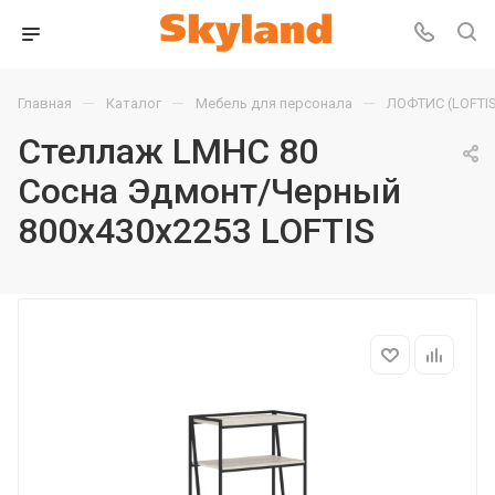
—
—
—
Главная
Каталог
Мебель для персонала
ЛОФТИС (LOFTIS
Стеллаж LMHC 80
Сосна Эдмонт/Черный
800х430х2253 LOFTIS