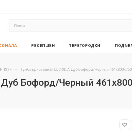
РСОНАЛА
РЕСЕПШЕН
ПЕРЕГОРОДКИ
ПОДЪЕ
—
FTIS)
Тумба приставная LLC-3D.A Дуб Бофорд/Черный 461х800х750
A Дуб Бофорд/Черный 461х800