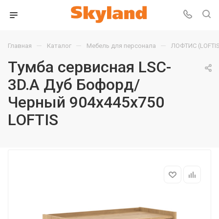
—
—
—
Главная
Каталог
Мебель для персонала
ЛОФТИС (LOFTIS
Тумба сервисная LSC-
3D.A Дуб Бофорд/
Черный 904х445х750
LOFTIS