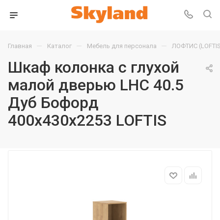
—
—
—
Главная
Каталог
Мебель для персонала
ЛОФТИС (LOFTIS
Шкаф колонка с глухой
малой дверью LHC 40.5
Дуб Бофорд
400х430х2253 LOFTIS