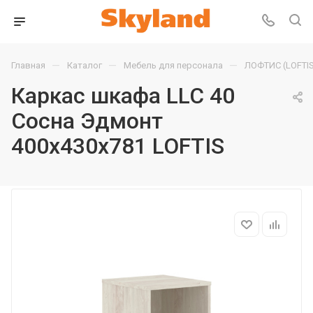
—
—
—
Главная
Каталог
Мебель для персонала
ЛОФТИС (LOFTIS
Каркас шкафа LLC 40
Сосна Эдмонт
400х430х781 LOFTIS