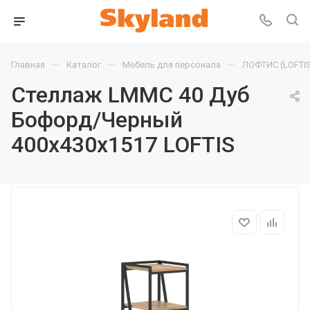
—
—
—
Главная
Каталог
Мебель для персонала
ЛОФТИС (LOFTIS
Стеллаж LMMC 40 Дуб
Бофорд/Черный
400х430х1517 LOFTIS