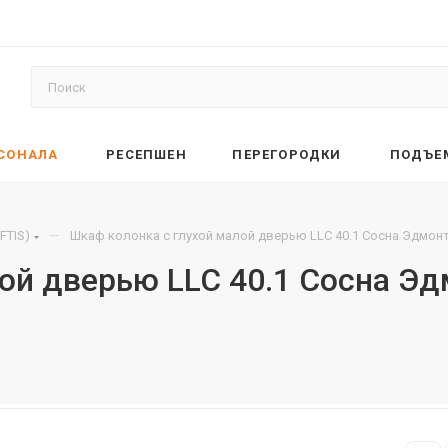
РСОНАЛА
РЕСЕПШЕН
ПЕРЕГОРОДКИ
ПОДЪЕ
—
FTIS)
Шкаф колонка с глухой малой дверью LLC 40.1 Сосна Эдмонт
ой дверью LLC 40.1 Сосна Э