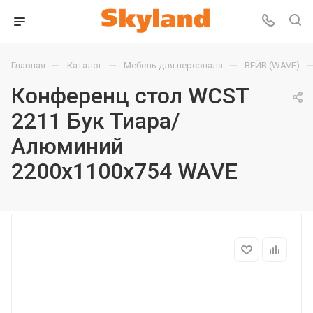
—
—
—
Главная
Каталог
Мебель для персонала
ВЕЙВ (WAVE)
Конференц стол WCST
2211 Бук Тиара/
Алюминий
2200х1100х754 WAVE