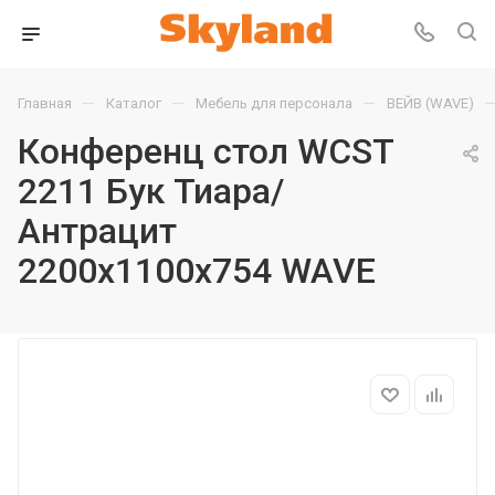
—
—
—
Главная
Каталог
Мебель для персонала
ВЕЙВ (WAVE)
Конференц стол WCST
2211 Бук Тиара/
Антрацит
2200х1100х754 WAVE