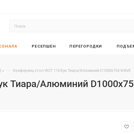
РСОНАЛА
РЕСЕПШЕН
ПЕРЕГОРОДКИ
ПОДЪЕ
—
)
Конференц стол WCT 110 Бук Тиара/Алюминий D1000х754 WAVE
Бук Тиара/Алюминий D1000х7