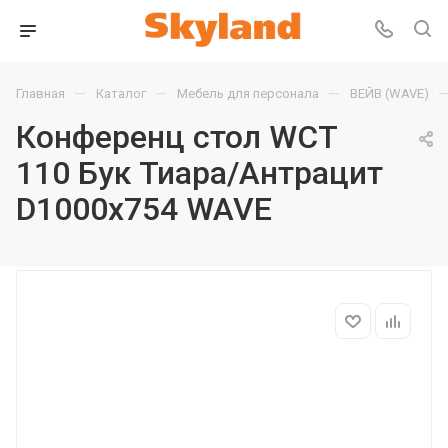
—
—
—
Главная
Каталог
Мебель для персонала
ВЕЙВ (WAVE)
Конференц стол WCT
110 Бук Тиара/Антрацит
D1000х754 WAVE