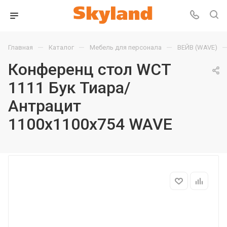
—
—
—
Главная
Каталог
Мебель для персонала
ВЕЙВ (WAVE)
Конференц стол WCT
1111 Бук Тиара/
Антрацит
1100х1100х754 WAVE