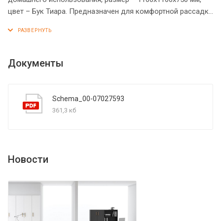
цвет – Бук Тиара. Предназначен для комфортной рассадки
4-5 человек. Стол оснащен устойчивыми и долговечными
металлическими опорами. Солидная и прочная столешница
из МДФ 19 мм. Надежная защита торцов всех элементов
из ЛДСП - кромка ПВХ. Конструкция стола оснащена
Документы
прочными силовыми креплениями – эксцентриковыми
стяжками. Регулируемые по высоте опоры обеспечат
столу устойчивость на неровном полу.
Schema_00-07027593
361,3 кб
Новости