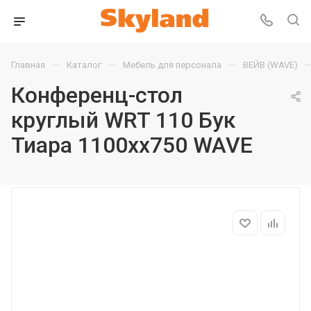
—
—
—
Главная
Каталог
Мебель для персонала
ВЕЙВ (WAVE)
Конференц-стол
круглый WRT 110 Бук
Тиара 1100хх750 WAVE