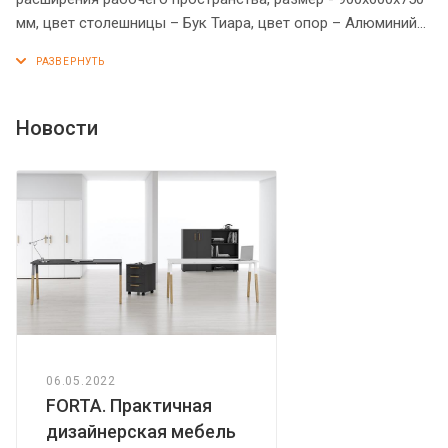
мм, цвет столешницы – Бук Тиара, цвет опор – Алюминий
Матовый. Брифинг-приставка рассчитана на фронтальную
и боковую установку. Оснащена долговечной
металлической опорой. Солидная и прочная столешница
из МДФ - 19 мм. Надежная защита торцов всех элементов
Новости
из ЛДСП - кромка ПВХ. Регулируемая опора обеспечит
приставке устойчивость на неровном полу.
06.05.2022
FORTA. Практичная
дизайнерская мебель