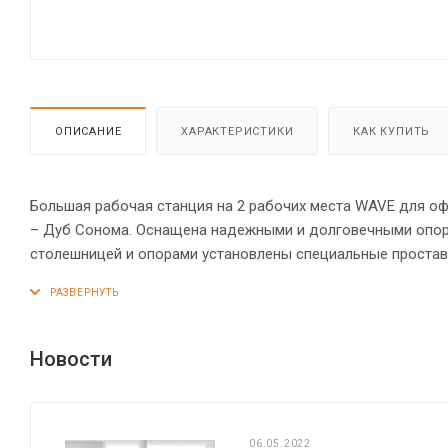
ОПИСАНИЕ
ХАРАКТЕРИСТИКИ
КАК КУПИТЬ
Большая рабочая станция на 2 рабочих места WAVE для оф
– Дуб Сонома. Оснащена надежными и долговечными опорами из ЛДСП 18мм, которые расположены по краям стол
столешницей и опорами установлены специальные простав
столешницы из МДФ 19 мм с плавными фрезерованными кр
Столешницы можно разделить с помощью перегородки, чт
столешниц гарантируют отсутствие острых углов, благодар
«объемный» вид. Надежная защита торцов всех элементов
Новости
силовыми креплениями – эксцентриковыми стяжками. Регу
полу.
06.05.2022