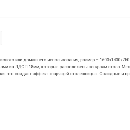
исного или домашнего использования, размер – 1600х1400х750 
а. Между
ки, что создает эффект «парящей столешницы». Солидные и п
аями имеют по 2 кабель-канала с декоративными заглушками.
о позволит создать изолированные рабочие места. Фрезерова
я чему работать за ними комфортно, а плавные линии придают 
 из ЛДСП - кромка ПВХ. Конструкция стола оснащена прочным
лируемые по высоте опоры обеспечат столу устойчивость на н