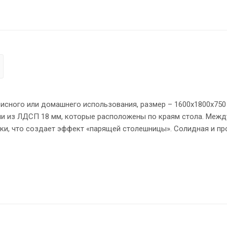
исного или домашнего использования, размер – 1600х1800х750 
и из ЛДСП 18 мм, которые расположены по краям стола. Межд
ки, что создает эффект «парящей столешницы». Солидная и пр
мы, в которой установлены 2 кабель-канала с декоративными
городки, что позволит создать изолированные рабочие места
трых углов, благодаря чему работать за ними комфортно, а пл
 торцов всех элементов из ЛДСП - кромка ПВХ. Конструкция с
выми стяжками. Регулируемые по высоте опоры обеспечат сто