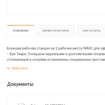
ОПИСАНИЕ
ХАРАКТЕРИСТИКИ
КАК КУПИТЬ
Большая рабочая станция на 2 рабочих места WAVE для оф
– Бук Тиара. Оснащена надежными и долговечными опорам
столешницей и опорами установлены специальные простав
столешница из МДФ 19 мм оригинальной эргономичной фор
заглушками. Столешницы можно разделить с помощью пере
Фрезерованные края столешниц гарантируют отсутствие ос
линии придают дизайну «объемный» вид. Надежная защита
Документы
оснащена прочными силовыми креплениями – эксцентрико
устойчивость на неровном полу.