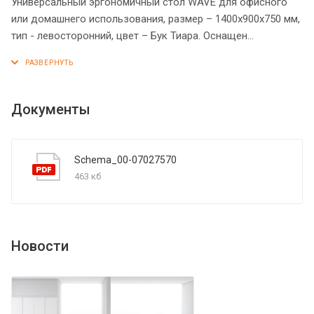
Универсальный эргономичный стол WAVE для офисного
или домашнего использования, размер – 1400х900х750 мм,
тип - левосторонний, цвет – Бук Тиара. Оснащен
надежными и долговечными опорами из ЛДСП 18 мм,
которые расположены по краям стола. Между
столешницей и опорами установлены специальные
проставки, что создает эффект «парящей столешницы».
Документы
Солидная и прочная столешница из МДФ 19 мм с
плавными фрезерованными краями, в которой установлен
один кабель-канал с декоративной заглушкой.
Schema_00-07027570
Фрезерованные края столешницы гарантируют отсутствие
463 кб
острых углов, благодаря чему работать за столом
максимально комфортно, а плавные линии придают
дизайну «объемный» вид. Надежная защита торцов всех
элементов из ЛДСП - кромка ПВХ. Конструкция стола
Новости
оснащена прочными силовыми креплениями –
эксцентриковыми стяжками. Регулируемые по высоте
опоры обеспечат столу устойчивость на неровном полу.