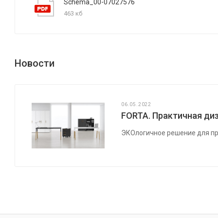
Schema_00-07027576
463 кб
Новости
06.05.2022
FORTA. Практичная диз
ЭКОлогичное решение для пр