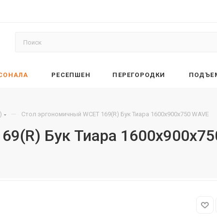
РСОНАЛА
РЕСЕПШЕН
ПЕРЕГОРОДКИ
ПОДЪЕ
—
)
Стол эргономичный WCET 169(R) Бук Тиара 1600х900х750 WAVE
69(R) Бук Тиара 1600х900х7