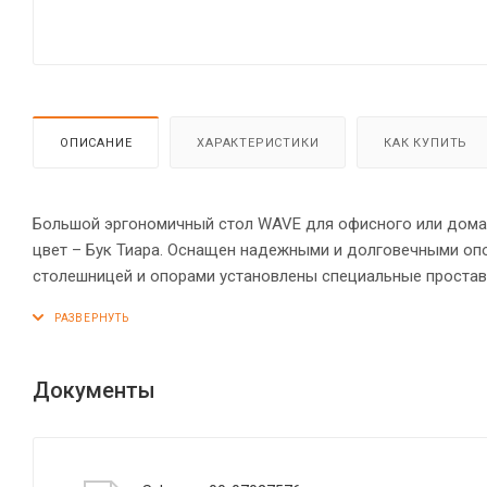
ОПИСАНИЕ
ХАРАКТЕРИСТИКИ
КАК КУПИТЬ
Большой эргономичный стол WAVE для офисного или домашн
цвет – Бук Тиара. Оснащен надежными и долговечными оп
столешницей и опорами установлены специальные простав
столешница из МДФ 19 мм с плавными фрезерованными кра
заглушкой. Фрезерованные края столешницы гарантируют о
максимально комфортно, а плавные линии придают дизайн
кромка ПВХ. Конструкция стола оснащена прочными силов
Документы
опоры обеспечат столу устойчивость на неровном полу.