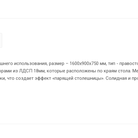
его использования, размер – 1600х900х750 мм, тип - правост
орами из ЛДСП 18мм, которые расположены по краям стола. М
ки, что создает эффект «парящей столешницы». Солидная и пр
ями, в которой установлен один кабель-канал с декоративной
тсутствие острых углов, благодаря чему работать за столом
у «объемный» вид. Надежная защита торцов всех элементов и
ыми креплениями – эксцентриковыми стяжками. Регулируемые 