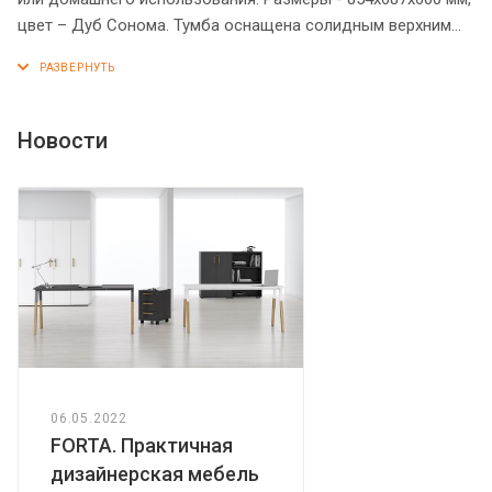
цвет – Дуб Сонома. Тумба оснащена солидным верхним
топом из МДФ 19 мм. Имеет две дверцы, на каждой из них
есть надежные и прочные металлические ручки. Надежная
защита торцевых поверхностей - кромка ПВХ.
Регулируемые по высоте опоры обеспечат тумбе
Новости
устойчивость на неровном полу.
06.05.2022
FORTA. Практичная
дизайнерская мебель