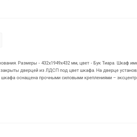
ания. Размеры - 432х1949х432 мм, цвет - Бук Тиара. Шкаф им
 закрыты дверцей из ЛДСП под цвет шкафа. На дверце установ
ия шкафа оснащена прочными силовыми креплениями – эксцент
 устойчивость на неровном полу.