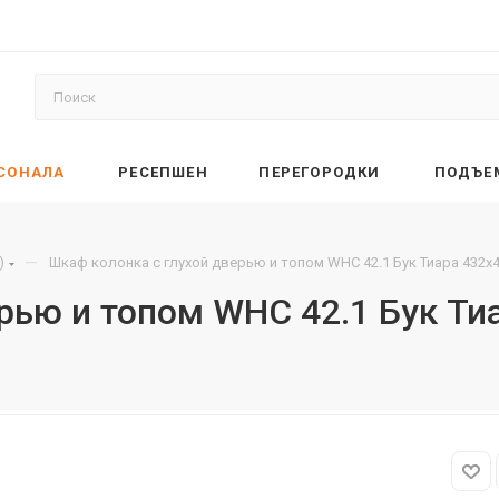
РСОНАЛА
РЕСЕПШЕН
ПЕРЕГОРОДКИ
ПОДЪЕ
—
)
Шкаф колонка с глухой дверью и топом WHC 42.1 Бук Тиара 432х
ерью и топом WHC 42.1 Бук Т