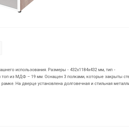
него использования. Размеры - 432х1184х432 мм, тип -
 топ из МДФ – 19 мм. Оснащен 3 полками, которые закрыты ст
 рамке. На дверце установлена долговечная и стильная металл
реплениями – эксцентриковыми стяжками. Регулируемые по вы