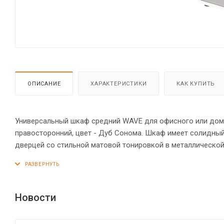
ОПИСАНИЕ
ХАРАКТЕРИСТИКИ
КАК КУПИТЬ
Универсальный шкаф средний WAVE для офисного или домаш
правосторонний, цвет - Дуб Сонома. Шкаф имеет солидный
дверцей со стильной матовой тонировкой в металлической
ручка. Конструкция шкафа оснащена прочными силовыми к
опоры обеспечат шкафу устойчивость на неровном полу.
Новости