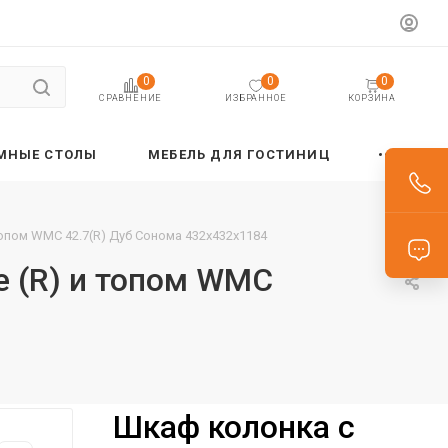
0
0
0
ИЗБРАННОЕ
КОРЗИНА
СРАВНЕНИЕ
МНЫЕ СТОЛЫ
МЕБЕЛЬ ДЛЯ ГОСТИНИЦ
опом WMC 42.7(R) Дуб Сонома 432х432х1184
е (R) и топом WMC
Шкаф колонка с