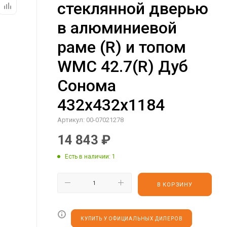
стеклянной дверью
в алюминиевой
раме (R) и топом
WMC 42.7(R) Дуб
Сонома
432х432х1184
Артикул:
00-07021278
14 843
₽
Есть в наличии
: 1
В КОРЗИНУ
КУПИТЬ У ОФИЦИАЛЬНЫХ ДИЛЕРОВ