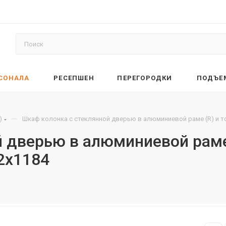
РСОНАЛА
РЕСЕПШЕН
ПЕРЕГОРОДКИ
ПОДЪЕ
—
)
Шкаф колонка с стеклянной дверью в алюминиевой раме (R) и т
й дверью в алюминиевой рам
2х1184