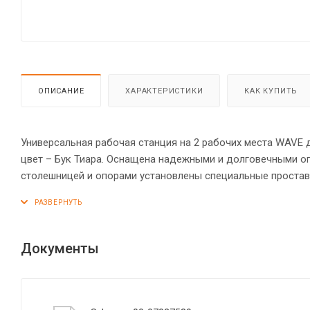
ОПИСАНИЕ
ХАРАКТЕРИСТИКИ
КАК КУПИТЬ
Универсальная рабочая станция на 2 рабочих места WAVE 
цвет – Бук Тиара. Оснащена надежными и долговечными о
столешницей и опорами установлены специальные простав
столешница из МДФ 19 мм эргономичной формы, в которой
Столешницы можно разделить с помощью перегородки, чт
столешниц гарантируют отсутствие острых углов, благодар
«объемный» вид. Надежная защита торцов всех элементов
Документы
силовыми креплениями – эксцентриковыми стяжками. Регу
полу.