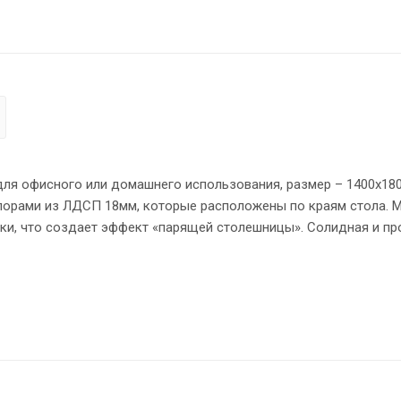
для офисного или домашнего использования, размер – 1400х180
порами из ЛДСП 18мм, которые расположены по краям стола. 
ки, что создает эффект «парящей столешницы». Солидная и пр
 установлены 2 кабель-канала с декоративными заглушками.
о позволит создать изолированные рабочие места. Фрезерова
я чему работать за ними комфортно, а плавные линии придают 
 из ЛДСП - кромка ПВХ. Конструкция стола оснащена прочным
лируемые по высоте опоры обеспечат столу устойчивость на н