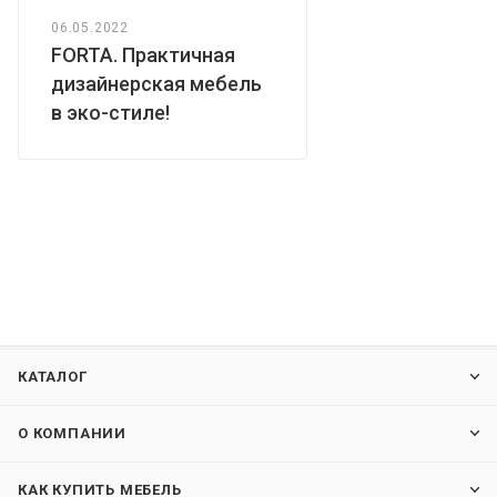
элементов из ЛДСП - кромка ПВХ. Конструкция стола
оснащена прочными силовыми креплениями –
06.05.2022
FORTA. Практичная
эксцентриковыми стяжками. Регулируемые по высоте
дизайнерская мебель
опоры обеспечат столу устойчивость на неровном полу.
в эко-стиле!
КАТАЛОГ
О КОМПАНИИ
КАК КУПИТЬ МЕБЕЛЬ