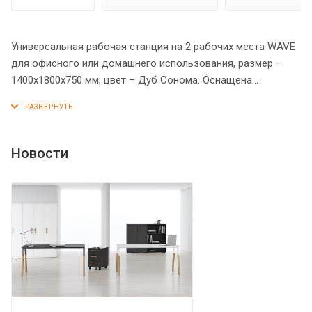
Универсальная рабочая станция на 2 рабочих места WAVE
для офисного или домашнего использования, размер –
1400х1800х750 мм, цвет – Дуб Сонома. Оснащена
надежными и долговечными опорами из ЛДСП 18 мм,
которые расположены по краям стола. Между
столешницей и опорами установлены специальные
проставки, что создает эффект «парящей столешницы».
Новости
Солидная и прочная столешница из МДФ 19 мм
оригинальной эргономичной формы, в которой
установлены 2 кабель-канала с декоративными
заглушками. Столешницы можно разделить с помощью
перегородки, что позволит создать изолированные
рабочие места. Фрезерованные края столешниц
гарантируют отсутствие острых углов, благодаря чему
работать за ними комфортно, а плавные линии придают
дизайну «объемный» вид. Надежная защита торцов всех