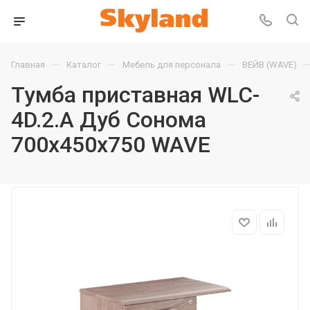
—
—
—
Главная
Каталог
Мебель для персонала
ВЕЙВ (WAVE)
Тумба приставная WLC-
4D.2.A Дуб Сонома
700х450х750 WAVE