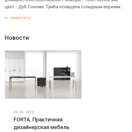
цвет - Дуб Сонома. Тумба оснащена солидным верхним
топом из МДФ 19 мм. Надежная защита торцевых
поверхностей - кромка ПВХ. Количество ящиков – 4, с
долговечными и стильными металлическими ручками.
Ящики тумбы оснащены центральным замком.
Новости
Конструкция тумбы оснащена прочными силовыми
креплениями – эксцентриковыми стяжками. Регулируемые
по высоте опоры обеспечат тумбе устойчивость на
неровном полу.
06.05.2022
FORTA. Практичная
дизайнерская мебель