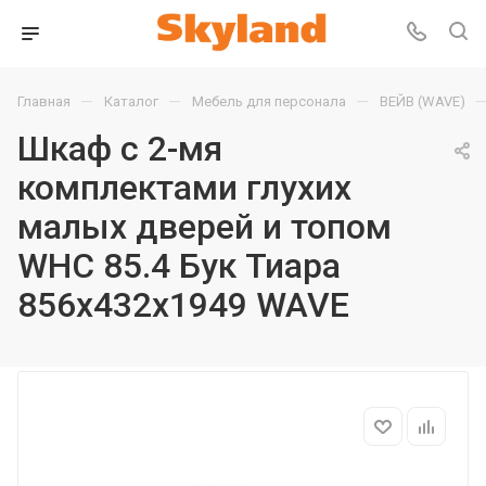
—
—
—
Главная
Каталог
Мебель для персонала
ВЕЙВ (WAVE)
Шкаф с 2-мя
комплектами глухих
малых дверей и топом
WHC 85.4 Бук Тиара
856х432х1949 WAVE