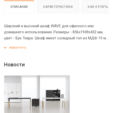
ОПИСАНИЕ
ХАРАКТЕРИСТИКИ
КАК КУПИТЬ
Широкий и высокий шкаф WAVE для офисного или
домашнего использования. Размеры - 856х1949х432 мм,
цвет - Бук Тиара. Шкаф имеет солидный топ из МДФ 19 мм
Двустворчатый шкаф оснащенный 5 просторными
полками, две нижние и две верхние полки отдельно
закрываются дверцами из ЛДСП, а посередине открытая
ниша. На всех дверцах имеются долговечные и стильные
Новости
металлические ручки. Конструкция шкафа оснащена
прочными силовыми креплениями – эксцентриковыми
стяжками. Регулируемые по высоте опоры обеспечат
шкафу устойчивость на неровном полу.