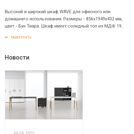
Высокий и широкий шкаф WAVE для офисного или
домашнего использования. Размеры - 856х1949х432 мм,
цвет - Бук Тиара. Шкаф имеет солидный топ из МДФ 19
мм. Двустворчатый шкаф оснащенный 5 полками, которые
закрыты дверцами из ЛДСП под цвет шкафа. На дверцах
установлены долговечные и стильные металлические
ручки. Конструкция шкафа оснащена прочными силовыми
Новости
креплениями – эксцентриковыми стяжками. Регулируемые
по высоте опоры обеспечат шкафу устойчивость на
неровном полу.
06.05.2022