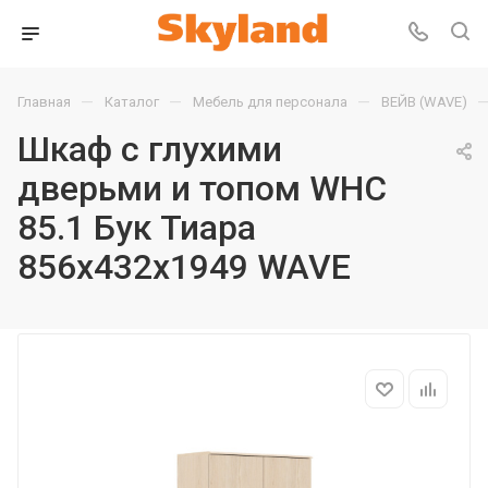
—
—
—
Главная
Каталог
Мебель для персонала
ВЕЙВ (WAVE)
Шкаф с глухими
дверьми и топом WHC
85.1 Бук Тиара
856х432х1949 WAVE