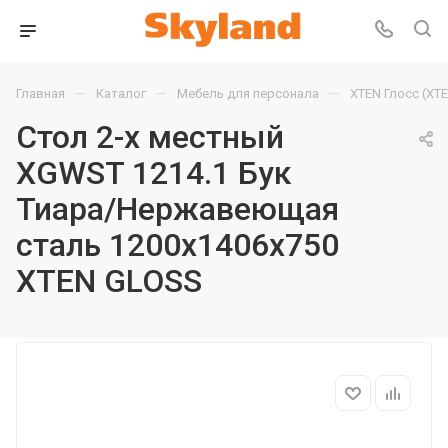
—
—
—
Главная
Каталог
Мебель для персонала
XTEN Глосс (XT
Стол 2-х местный
XGWST 1214.1 Бук
Тиара/Нержавеющая
сталь 1200х1406х750
XTEN GLOSS