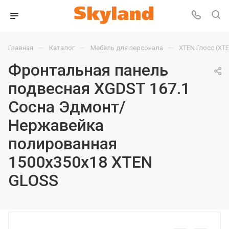
—
—
—
Главная
Каталог
Мебель для персонала
XTEN Глосс (XT
Фронтальная панель
подвесная XGDST 167.1
Сосна Эдмонт/
Нержавейка
полированная
1500х350х18 XTEN
GLOSS