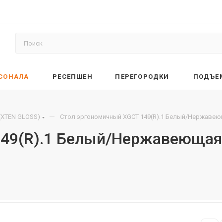
РСОНАЛА
РЕСЕПШЕН
ПЕРЕГОРОДКИ
ПОДЪЕ
—
(XTEN GLOSS)
Стол эргономичный XGCT 149(R).1 Белый/Нержавею
49(R).1 Белый/Нержавеющая