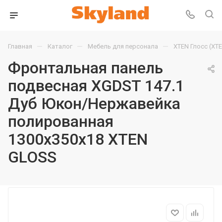
—
—
—
Главная
Каталог
Мебель для персонала
XTEN Глосс (XT
Фронтальная панель
подвесная XGDST 147.1
Дуб Юкон/Нержавейка
полированная
1300х350х18 XTEN
GLOSS