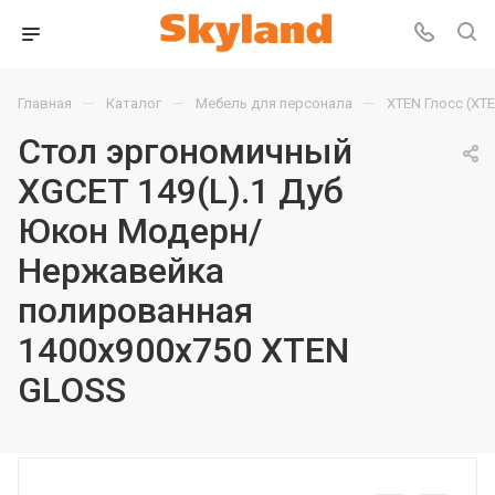
—
—
—
Главная
Каталог
Мебель для персонала
XTEN Глосс (XT
Стол эргономичный
XGCET 149(L).1 Дуб
Юкон Модерн/
Нержавейка
полированная
1400х900х750 XTEN
GLOSS