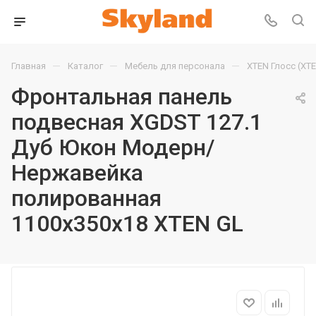
—
—
—
Главная
Каталог
Мебель для персонала
XTEN Глосс (XT
Фронтальная панель
подвесная XGDST 127.1
Дуб Юкон Модерн/
Нержавейка
полированная
1100х350х18 XTEN GL