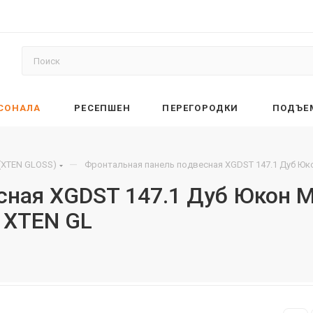
РСОНАЛА
РЕСЕПШЕН
ПЕРЕГОРОДКИ
ПОДЪЕ
—
(XTEN GLOSS)
Фронтальная панель подвесная XGDST 147.1 Дуб Юк
сная XGDST 147.1 Дуб Юкон 
 XTEN GL