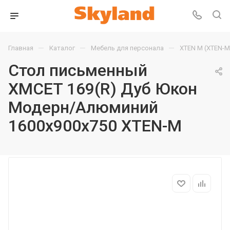
—
—
—
Главная
Каталог
Мебель для персонала
XTEN М (XTEN-M
Стол письменный
XMCET 169(R) Дуб Юкон
Модерн/Алюминий
1600х900х750 XTEN-M