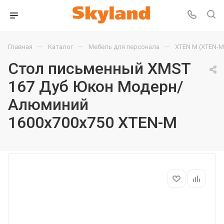
—
—
—
Главная
Каталог
Мебель для персонала
XTEN М (XTEN-M
Стол письменный XMST
167 Дуб Юкон Модерн/
Алюминий
1600х700х750 XTEN-M