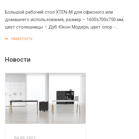
Большой рабочий стол XTEN-M для офисного или
домашнего использования, размер – 1600х700х750 мм,
цвет столешницы – Дуб Юкон Модерн, цвет опор -
Алюминий Матовый. Оснащен надежными и долговечными
металлическими опорами, которые расположены по краям
стола. Солидная и прочная столешница 25 мм, в которой
установлены два кабель-канала с декоративными
Новости
заглушками. Надежная защита торцов всех элементов -
кромка ПВХ 2 мм. Конструкция стола оснащена прочными
силовыми креплениями – эксцентриковыми стяжками.
Регулируемые по высоте опоры обеспечат столу
устойчивость на неровном полу.
06.05.2022