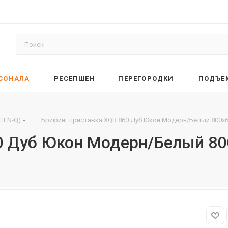
РСОНАЛА
РЕСЕПШЕН
ПЕРЕГОРОДКИ
ПОДЪЕ
—
XTEN-Q)
Брифинг приставка XQB 860 Дуб Юкон Модерн/Белый 800х6
0 Дуб Юкон Модерн/Белый 80