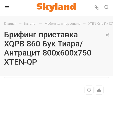
—
—
—
Главная
Каталог
Мебель для персонала
XTEN Кью Пи (X
Брифинг приставка
XQPB 860 Бук Тиара/
Антрацит 800х600х750
XTEN-QP