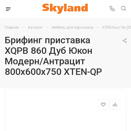
—
—
—
Главная
Каталог
Мебель для персонала
XTEN Кью Пи (X
Брифинг приставка
XQPB 860 Дуб Юкон
Модерн/Антрацит
800х600х750 XTEN-QP