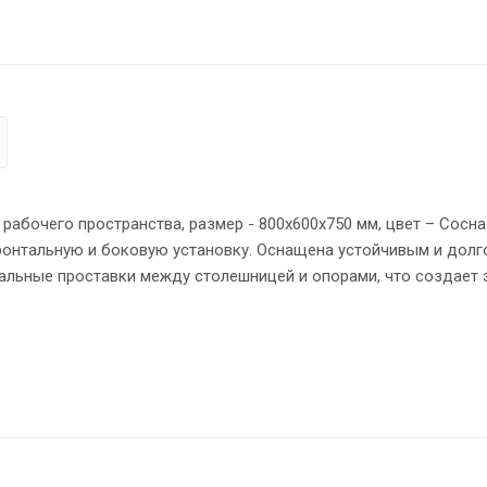
абочего пространства, размер - 800х600х750 мм, цвет – Сосна
фронтальную и боковую установку. Оснащена устойчивым и дол
альные проставки между столешницей и опорами, что создает
ния к столу используется металлическая траверса. Солидная 
в - кромка ПВХ 2 мм. Регулируемые опоры обеспечат столу ус