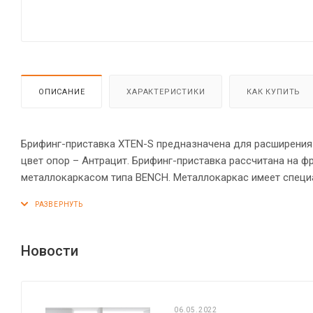
ОПИСАНИЕ
ХАРАКТЕРИСТИКИ
КАК КУПИТЬ
Брифинг-приставка XTEN-S предназначена для расширения р
цвет опор – Антрацит. Брифинг-приставка рассчитана на 
металлокаркасом типа BENCH. Металлокаркас имеет специ
«парящей столешницы». Для максимально надежного крепле
столешница 25 мм. Надежная защита торцов всех элементо
на неровном полу.
Новости
06.05.2022