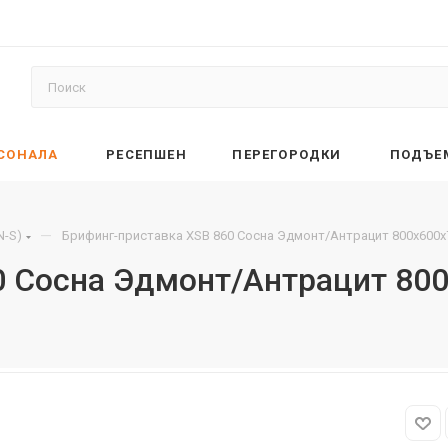
РСОНАЛА
РЕСЕПШЕН
ПЕРЕГОРОДКИ
ПОДЪЕ
—
N-S)
Брифинг-приставка XSB 860 Сосна Эдмонт/Антрацит 800х600х
0 Сосна Эдмонт/Антрацит 80