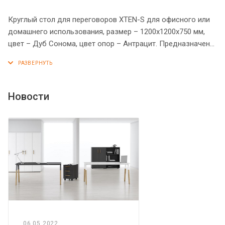
Круглый стол для переговоров XTEN-S для офисного или
домашнего использования, размер – 1200х1200х750 мм,
цвет – Дуб Сонома, цвет опор – Антрацит. Предназначен
для комфортной рассадки 5-6 человек. Стол оснащен
устойчивым и долговечным металлокаркасом типа BENCH,
с современным и оригинальным дизайном. Солидная и
прочная столешница 25 мм. Надежная защита торцов всех
Новости
элементов - кромка ПВХ 2 мм. Регулируемые опоры
обеспечат столу устойчивость на неровном полу.
06.05.2022