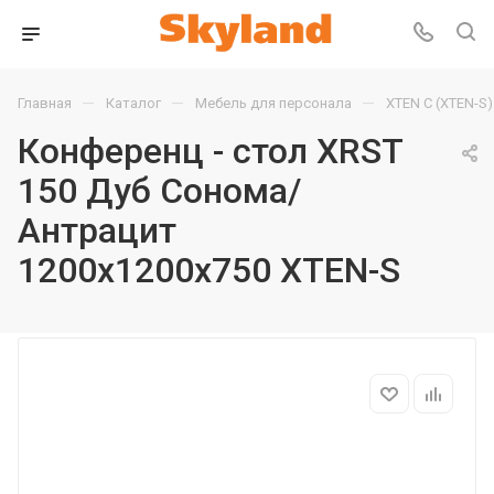
—
—
—
Главная
Каталог
Мебель для персонала
XTEN С (XTEN-S)
Конференц - стол XRST
150 Дуб Сонома/
Антрацит
1200х1200х750 XTEN-S