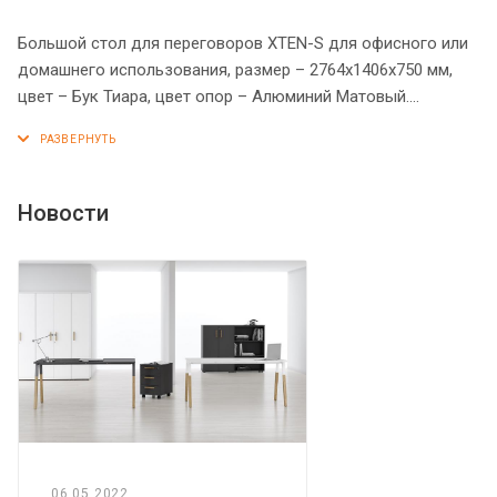
Большой стол для переговоров XTEN-S для офисного или
домашнего использования, размер – 2764х1406х750 мм,
цвет – Бук Тиара, цвет опор – Алюминий Матовый.
Предназначен для комфортной рассадки 8-10 человек.
Стол оснащен устойчивым и долговечным
металлокаркасом типа BENCH, с современным и
оригинальным дизайном. Солидная и прочная столешница
Новости
25 мм. Надежная защита торцов всех элементов - кромка
ПВХ 2 мм. Регулируемые опоры обеспечат столу
устойчивость на неровном полу.
06.05.2022