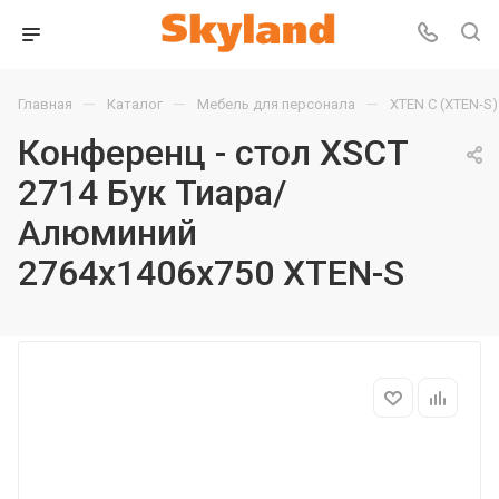
—
—
—
Главная
Каталог
Мебель для персонала
XTEN С (XTEN-S)
Конференц - стол XSCT
2714 Бук Тиара/
Алюминий
2764х1406х750 XTEN-S