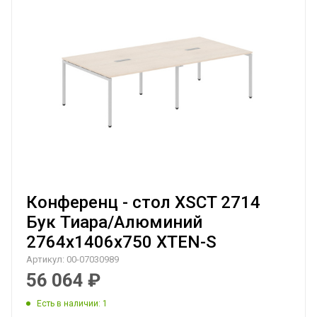
Конференц - стол XSCT 2714
Бук Тиара/Алюминий
2764х1406х750 XTEN-S
Артикул:
00-07030989
56 064
₽
Есть в наличии
: 1