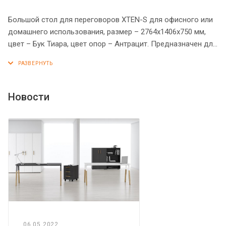
Большой стол для переговоров XTEN-S для офисного или
домашнего использования, размер – 2764х1406х750 мм,
цвет – Бук Тиара, цвет опор – Антрацит. Предназначен для
комфортной рассадки 8-10 человек. Стол оснащен
устойчивым и долговечным металлокаркасом типа BENCH,
с современным и оригинальным дизайном. Солидная и
прочная столешница 25 мм. Надежная защита торцов всех
Новости
элементов - кромка ПВХ 2 мм. Регулируемые опоры
обеспечат столу устойчивость на неровном полу.
06.05.2022