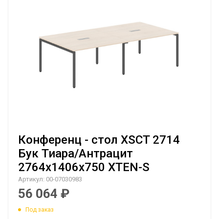
Конференц - стол XSCT 2714
Бук Тиара/Антрацит
2764х1406х750 XTEN-S
Артикул:
00-07030983
56 064
₽
Под заказ