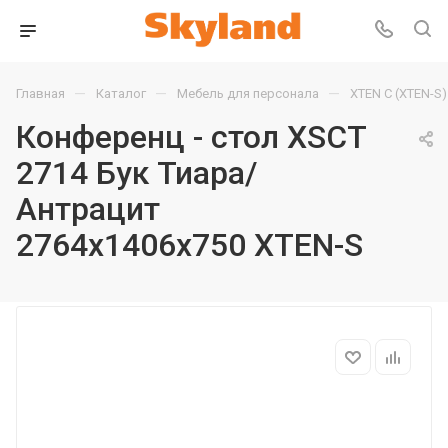
—
—
—
Главная
Каталог
Мебель для персонала
XTEN С (XTEN-S)
Конференц - стол XSCT
2714 Бук Тиара/
Антрацит
2764х1406х750 XTEN-S