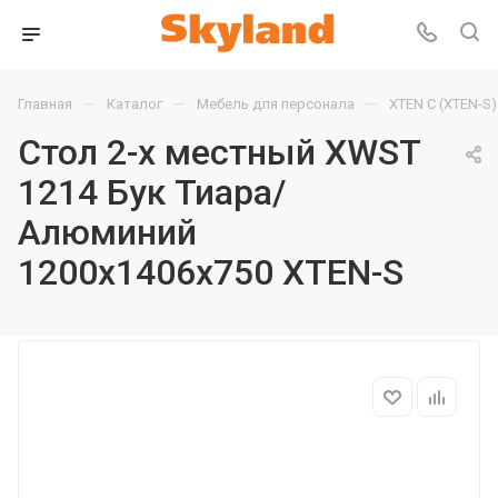
—
—
—
Главная
Каталог
Мебель для персонала
XTEN С (XTEN-S)
Стол 2-х местный XWST
1214 Бук Тиара/
Алюминий
1200х1406х750 XTEN-S