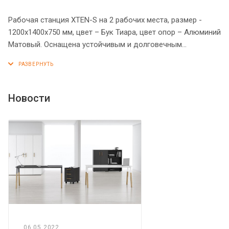
Рабочая станция XTEN-S на 2 рабочих места, размер -
1200х1400х750 мм, цвет – Бук Тиара, цвет опор – Алюминий
Матовый. Оснащена устойчивым и долговечным
металлокаркасом типа BENCH из двух П-образных опор,
которые прочно соединены между собой металлической
траверсой. Металлокаркас имеет специальные проставки
между столешницей и опорами, что создает эффект
Новости
«парящей столешницы». Солидная и прочная столешница
25 мм. Надежная защита торцов всех элементов - кромка
ПВХ 2 мм. Регулируемые опоры обеспечат столу
устойчивость на неровном полу.
06.05.2022