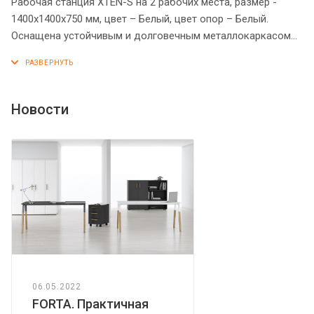
Рабочая станция XTEN-S на 2 рабочих места, размер -
1400х1400х750 мм, цвет – Белый, цвет опор – Белый.
Оснащена устойчивым и долговечным металлокаркасом
типа BENCH из двух П-образных опор, которые прочно
соединены между собой металлической траверсой.
Металлокаркас имеет специальные проставки между
столешницей и опорами, что создает эффект «парящей
Новости
столешницы». Солидная и прочная столешница 25 мм.
Надежная защита торцов всех элементов - кромка ПВХ 2
мм. Регулируемые опоры обеспечат столу устойчивость на
неровном полу.
06.05.2022
FORTA. Практичная