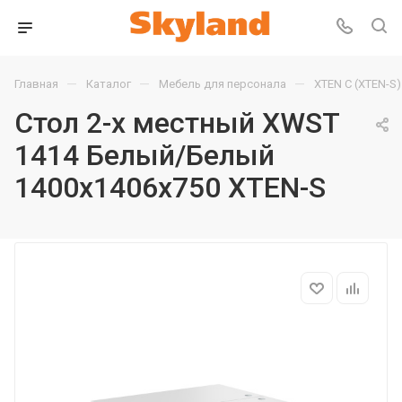
—
—
—
Главная
Каталог
Мебель для персонала
XTEN С (XTEN-S)
Стол 2-х местный XWST
1414 Белый/Белый
1400х1406х750 XTEN-S